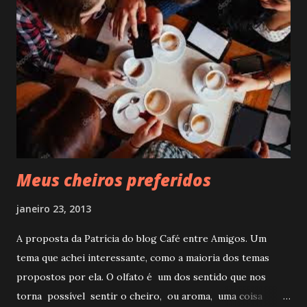
melhorado no próximo ano. É sempre assim! O ano foi
cheio de acontecimentos trágicos; as enchentes que
mataram centenas de pessoas em várias regiões do país;
em Alagoas foram 36 mortes e 76 desaparecidos; em
Pernambuco foram 17 mortes; no Rio de janeiro, segundo o
Corpo de Bombeiros do Estado, 120 pessoas teriam
morrido em decorrência das enchentes. São Luiz do
Paraitinga, no Estado de São Paulo foi arrasado, causando
um prejuízo de grandes proporções. O mundo, a...
Meus cheiros preferidos
janeiro 23, 2013
A proposta da Patrícia do blog Café entre Amigos. Um
tema que achei interessante, como a maioria dos temas
propostos por ela. O olfato é um dos sentido que nos
torna possível sentir o cheiro, ou aroma, uma coisa