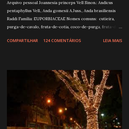
Arquivo pessoal Joannesia princeps Vell Sinon.: Andicus
pentaphyllus Vell., Anda gomesii A.Juss., Anda brasiliensis
Raddi Família: EUPORBIACEAE Nomes comuns: cutieira,
purga-de-cavalo, fruta-de-cotia, coco-de-purga, fruta-de-
arara, purga-de- gentio, indaiaçu. CARACTERÍSTICAS
COMPARTILHAR
124 COMENTÁRIOS
LEIA MAIS
GERAIS Árvore de 15 a 20 m de altura, com casca cinzenta,
ramos jovens com pelos. Folhas alternas, digitadas, de 3 a 5
folíolos, ovados a elíptico, glabros, pecíolos de 6 a 15 cm de
comprimento. Flores brancas ou arroxeadas, de 2 a 3 mm.
Fruto drupáceo, globoso, de até 20 cm de comprimento.
OBSERVAÇÕES ECOLÓGICAS E OCORRÊNCIA Espécie
decídua. Ocorre no Pará e, desde a Bahia até o Rio de
Janeiro, nas formações florestais do complexo atlântico,
podendo ocorrer nas matas estacionais de Minas Gerais.
PROPRIEDADES DA MADEIRA E OUTROS USOS Madeira
branco-amarelada, mole, leve, textura grosseira e brilho