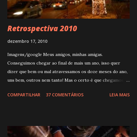
acetinado. Usada na marcenaria e indústria de palitos. O
óleo das sementes possui empreg...
Retrospectiva 2010
dezembro 17, 2010
Imagens/google Meus amigos, minhas amigas.
Conseguimos chegar ao final de mais um ano, isso quer
dizer que bem ou mal atravessamos os doze meses do ano,
uns bem, outros nem tanto! Mas o certo é que chegamos.
Com certeza deixamos de fazer muitas coisas que
COMPARTILHAR
37 COMENTÁRIOS
LEIA MAIS
gostaríamos de ter feito e não foi possível fazer; algumas
fizemos errado, o tempo não volta atrás, é implacável.
Geralmente nessa época, as pessoas mesmo inconscientes
acabam fechadas para balanço, é hora de rever os erros e
acertos durante essa corrida e ver o que pode ser